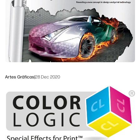
Síguenos
Soluciones de flujo de trabajo
linkedIn
facebook
twitter
youtube
Sostenibilidad
Artes Gráficas
|
28 Dec 2020