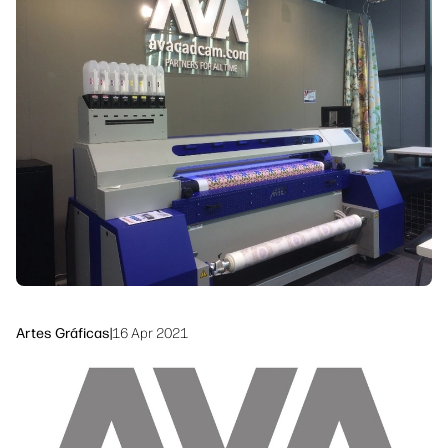
Síguenos
Soluciones de flujo de trabajo
linkedIn
facebook
twitter
youtube
Sostenibilidad
Artes Gráficas
|
16 Apr 2021