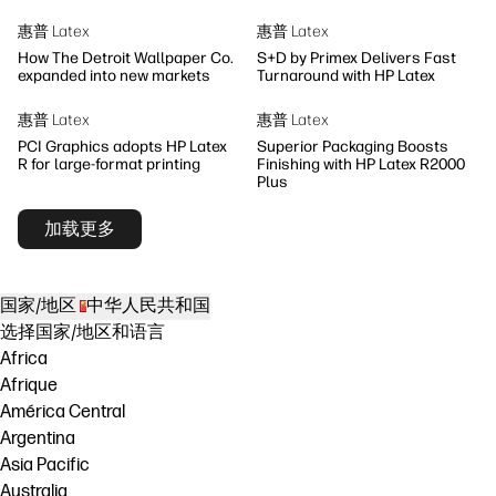
惠普 Latex
惠普 Latex
How The Detroit Wallpaper Co.
S+D by Primex Delivers Fast
expanded into new markets
Turnaround with HP Latex
惠普 Latex
惠普 Latex
PCI Graphics adopts HP Latex
Superior Packaging Boosts
R for large-format printing
Finishing with HP Latex R2000
Plus
加载更多
国家/地区
中华人民共和国
选择国家/地区和语言
Africa
Afrique
América Central
Argentina
Asia Pacific
Australia