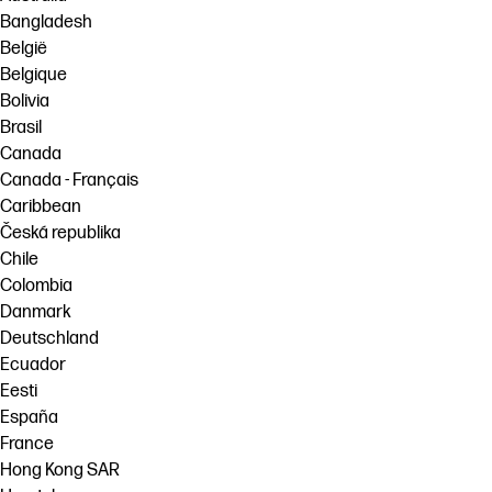
Bangladesh
België
Belgique
Bolivia
Brasil
Canada
Canada - Français
Caribbean
Česká republika
Chile
Colombia
Danmark
Deutschland
Ecuador
Eesti
España
France
Hong Kong SAR