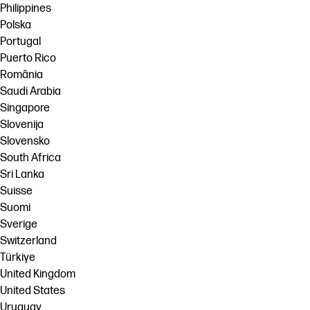
Philippines
Polska
Portugal
Puerto Rico
România
Saudi Arabia
Singapore
Slovenija
Slovensko
South Africa
Sri Lanka
Suisse
Suomi
Sverige
Switzerland
Türkiye
United Kingdom
United States
Uruguay