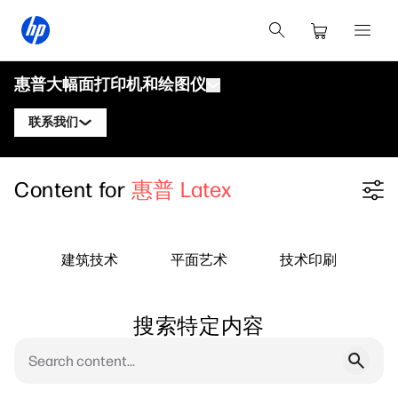
惠普大幅面打印机和绘图仪
联系我们
产品
联系惠普DesignJet专家
Content for
惠普 Latex
Filter category
解决方案与服务
惠普DesignJet技术绘图仪
联系惠普PageWide XL专家
应用
惠普Click打印解决方案
惠普DesignJet图形打印机
联系惠普Latex专家
建筑技术
平面艺术
技术印刷
资源
惠普PrintOS生产中心
惠普PageWide XL打印机
学习中心
关注我们
安全
惠普Latex打印机
搜索特定内容
linkedIn
facebook
twitter
youtube
博客
网络研讨会
客户评价