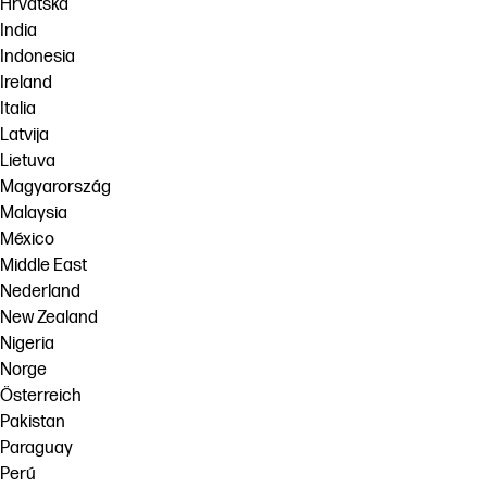
Hrvatska
India
Indonesia
Ireland
Italia
Latvija
Lietuva
Magyarország
Malaysia
México
Middle East
Nederland
New Zealand
Nigeria
Norge
Österreich
Pakistan
Paraguay
Perú