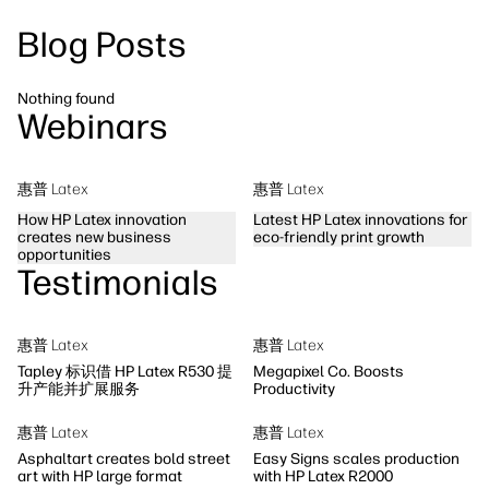
Blog Posts
工作流程解决方案
可持续发展
Nothing found
Webinars
惠普 Latex
惠普 Latex
How HP Latex innovation
Latest HP Latex innovations for
creates new business
eco-friendly print growth
opportunities
Testimonials
惠普 Latex
惠普 Latex
Tapley 标识借 HP Latex R530 提
Megapixel Co. Boosts
升产能并扩展服务
Productivity
惠普 Latex
惠普 Latex
Asphaltart creates bold street
Easy Signs scales production
art with HP large format
with HP Latex R2000