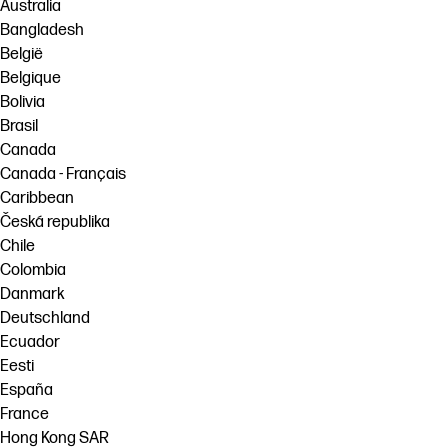
Australia
Bangladesh
België
Belgique
Bolivia
Brasil
Canada
Canada - Français
Caribbean
Česká republika
Chile
Colombia
Danmark
Deutschland
Ecuador
Eesti
España
France
Hong Kong SAR