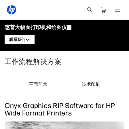
惠普大幅面打印机和绘图仪
联系我们
产品
联系惠普DesignJet专家
工作流程解决方案
解决方案与服务
惠普DesignJet技术绘图仪
联系惠普PageWide XL专家
应用
惠普Click打印解决方案
惠普DesignJet图形打印机
联系惠普Latex专家
平面艺术
技术印刷
资源
惠普PrintOS生产中心
惠普PageWide XL打印机
学习中心
关注我们
安全
惠普Latex打印机
Onyx Graphics RIP Software for HP
linkedIn
facebook
twitter
youtube
博客
Wide Format Printers
网络研讨会
客户评价