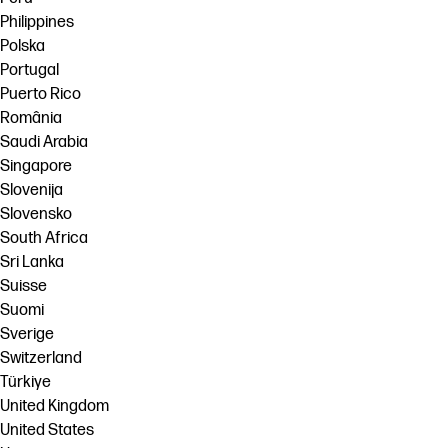
Philippines
Polska
Portugal
Puerto Rico
România
Saudi Arabia
Singapore
Slovenija
Slovensko
South Africa
Sri Lanka
Suisse
Suomi
Sverige
Switzerland
Türkiye
United Kingdom
United States