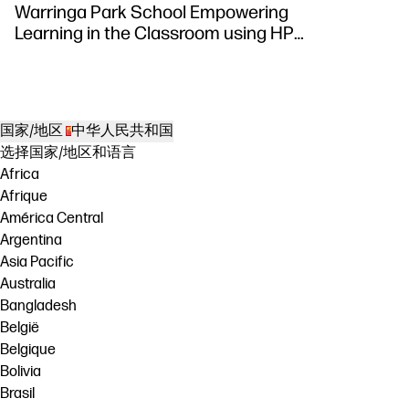
Warringa Park School Empowering
Learning in the Classroom using HP
DesignJet Z6 series printer
国家/地区
中华人民共和国
选择国家/地区和语言
Africa
Afrique
América Central
Argentina
Asia Pacific
Australia
Bangladesh
België
Belgique
Bolivia
Brasil