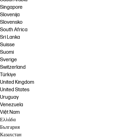
Singapore
Slovenija
Slovensko
South Africa
Sri Lanka
Suisse
Suomi
Sverige
Switzerland
Türkiye
United Kingdom
United States
Uruguay
Venezuela
Việt Nam
Ελλάδα
България
Казахстан