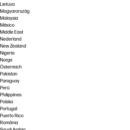
Lietuva
Magyarország
Malaysia
México
Middle East
Nederland
New Zealand
Nigeria
Norge
Österreich
Pakistan
Paraguay
Perú
Philippines
Polska
Portugal
Puerto Rico
România
Saudi Arabia