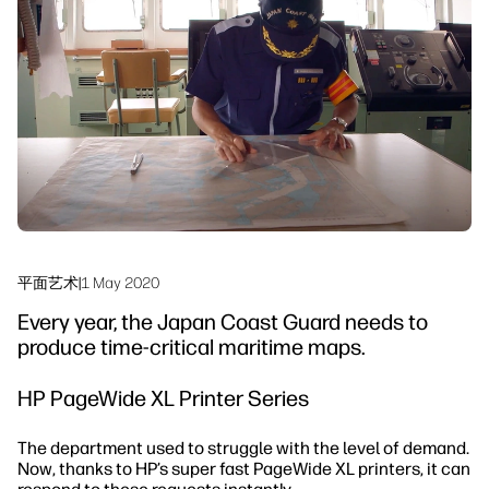
工作流程解决方案
可持续发展
平面艺术
|
1 May 2020
Every year, the Japan Coast Guard needs to
produce time-critical maritime maps.
HP PageWide XL Printer Series
The department used to struggle with the level of demand.
Now, thanks to HP’s super fast PageWide XL printers, it can