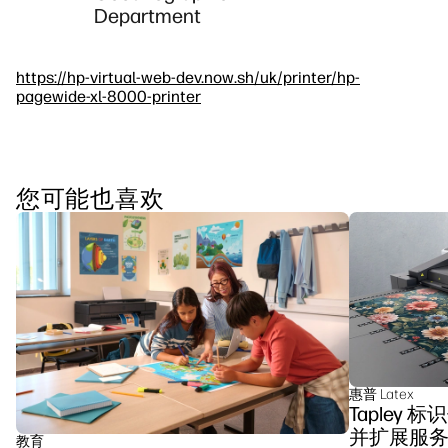
Department
https://hp-virtual-web-dev.now.sh/uk/printer/hp-
pagewide-xl-8000-printer
您可能也喜欢
惠普 Latex
Tapley 标
并扩展服
教育