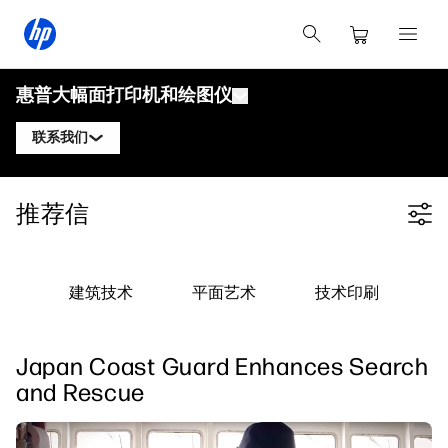
惠普大幅面打印机和绘图仪
联系我们
产品
联系惠普DesignJet专家
推荐信
Filter category
解决方案与服务
惠普DesignJet技术绘图仪
联系惠普PageWide XL专家
应用
惠普Click打印解决方案
惠普DesignJet图形打印机
联系惠普Latex专家
建筑技术
平面艺术
技术印刷
资源
惠普PrintOS生产中心
惠普PageWide XL打印机
学习中心
关注我们
安全
惠普Latex打印机
Japan Coast Guard Enhances Search
linkedIn
facebook
twitter
youtube
博客
and Rescue
网络研讨会
客户评价