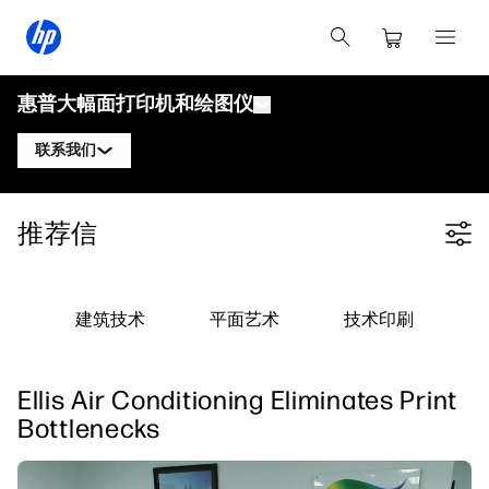
惠普大幅面打印机和绘图仪
联系我们
产品
联系惠普DesignJet专家
推荐信
Filter category
解决方案与服务
惠普DesignJet技术绘图仪
联系惠普PageWide XL专家
应用
惠普Click打印解决方案
惠普DesignJet图形打印机
联系惠普Latex专家
建筑技术
平面艺术
技术印刷
资源
惠普PrintOS生产中心
惠普PageWide XL打印机
学习中心
关注我们
安全
惠普Latex打印机
Ellis Air Conditioning Eliminates Print
linkedIn
facebook
twitter
youtube
博客
Bottlenecks
网络研讨会
客户评价