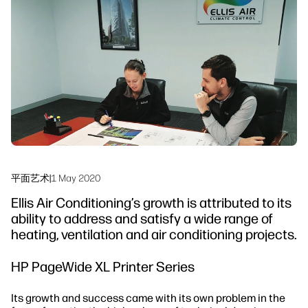
工作流程解决方案
可持续发展
平面艺术
|
1 May 2020
Ellis Air Conditioning’s growth is attributed to its
ability to address and satisfy a wide range of
heating, ventilation and air conditioning projects.
HP PageWide XL Printer Series
Its growth and success came with its own problem in the