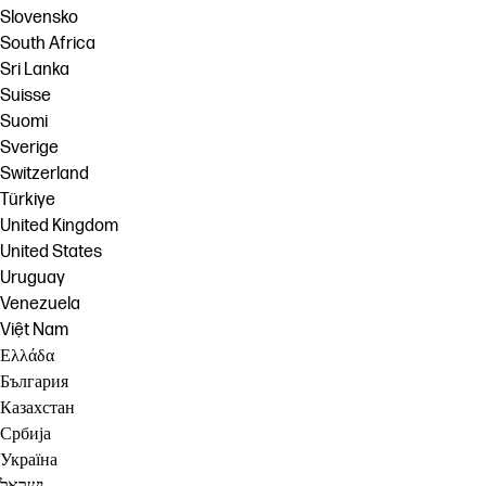
Slovensko
South Africa
Sri Lanka
Suisse
Suomi
Sverige
Switzerland
Türkiye
United Kingdom
United States
Uruguay
Venezuela
Việt Nam
Ελλάδα
България
Казахстан
Србија
Україна