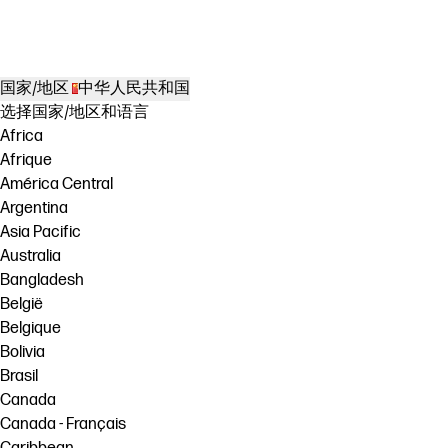
DesignJet Z6 series printer
国家/地区
中华人民共和国
选择国家/地区和语言
Africa
Afrique
América Central
Argentina
Asia Pacific
Australia
Bangladesh
België
Belgique
Bolivia
Brasil
Canada
Canada - Français