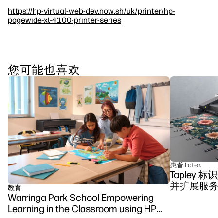
https://hp-virtual-web-dev.now.sh/uk/printer/hp-
pagewide-xl-4100-printer-series
您可能也喜欢
惠普 Latex
Tapley 标
并扩展服
教育
Warringa Park School Empowering
Learning in the Classroom using HP