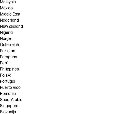
Malaysia
México
Middle East
Nederland
New Zealand
Nigeria
Norge
Österreich
Pakistan
Paraguay
Perú
Philippines
Polska
Portugal
Puerto Rico
România
Saudi Arabia
Singapore
Slovenija