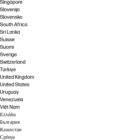
Singapore
Slovenija
Slovensko
South Africa
Sri Lanka
Suisse
Suomi
Sverige
Switzerland
Türkiye
United Kingdom
United States
Uruguay
Venezuela
Việt Nam
Ελλάδα
България
Казахстан
Србија