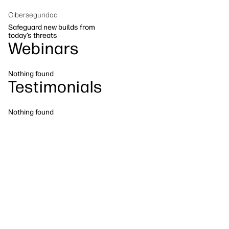
Sostenibilidad
Síguenos
Ciberseguridad
linkedIn
facebook
twitter
youtube
Safeguard new builds from
today’s threats
Webinars
Nothing found
Testimonials
Nothing found