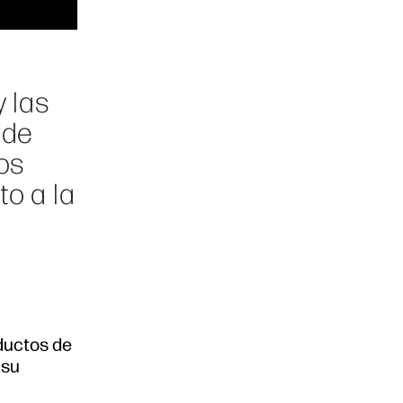
y las
 de
os
to a la
oductos de
 su