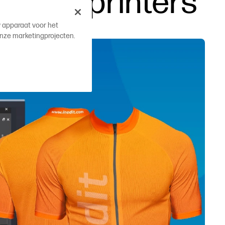
ormaatprinters
w apparaat voor het
onze marketingprojecten.