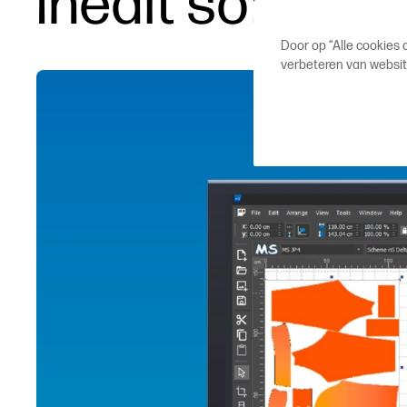
Inédit softwar
Door op “Alle cookies
verbeteren van websit