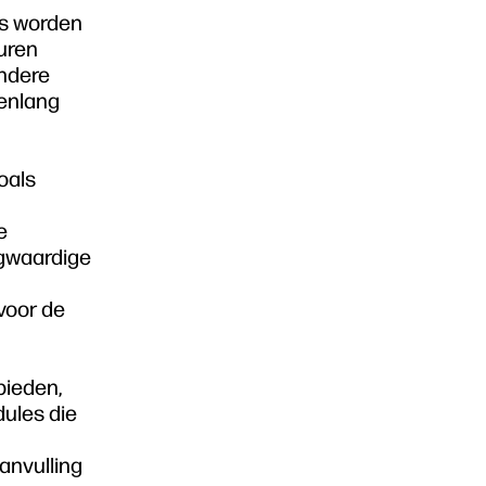
ls worden
ouren
andere
renlang
oals
e
ogwaardige
voor de
bieden,
dules die
anvulling