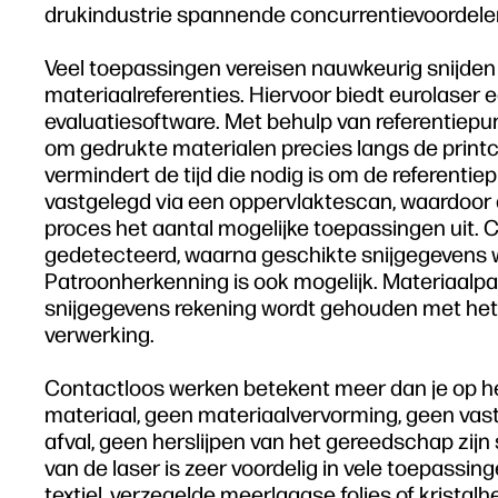
drukindustrie spannende concurrentievoordele
Veel toepassingen vereisen nauwkeurig snijde
materiaalreferenties. Hiervoor biedt eurolaser
evaluatiesoftware. Met behulp van referentiep
om gedrukte materialen precies langs de print
vermindert de tijd die nodig is om de referentie
vastgelegd via een oppervlaktescan, waardoor d
proces het aantal mogelijke toepassingen uit.
gedetecteerd, waarna geschikte snijgegevens
Patroonherkenning is ook mogelijk. Materiaalpa
snijgegevens rekening wordt gehouden met het pa
verwerking.
Contactloos werken betekent meer dan je op he
materiaal, geen materiaalvervorming, geen vas
afval, geen herslijpen van het gereedschap zijn
van de laser is zeer voordelig in vele toepassing
textiel, verzegelde meerlaagse folies of kristalh