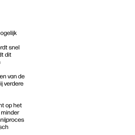
ogelijk
rdt snel
t dit
n
ren van de
ij verdere
ht op het
, minder
snijproces
isch