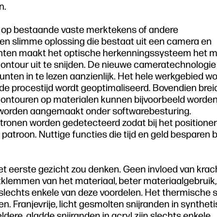
n.
n op bestaande vaste merktekens of andere
 een slimme oplossing die bestaat uit een camera en
unten maakt het optische herkenningssysteem het m
contour uit te snijden. De nieuwe cameratechnologie
punten in te lezen aanzienlijk. Het hele werkgebied wo
e procestijd wordt geoptimaliseerd. Bovendien breid
 Contouren op materialen kunnen bijvoorbeeld worde
 worden aangemaakt onder softwarebesturing.
tronen worden gedetecteerd zodat bij het positione
troon. Nuttige functies die tijd en geld besparen b
t eerste gezicht zou denken. Geen invloed van krac
tklemmen van het materiaal, beter materiaalgebruik
 slechts enkele van deze voordelen. Het thermische 
en. Franjevrije, licht gesmolten snijranden in synthet
eldere, gladde snijranden in acryl zijn slechts enkele