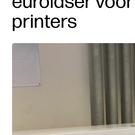
eurolaser voor
printers