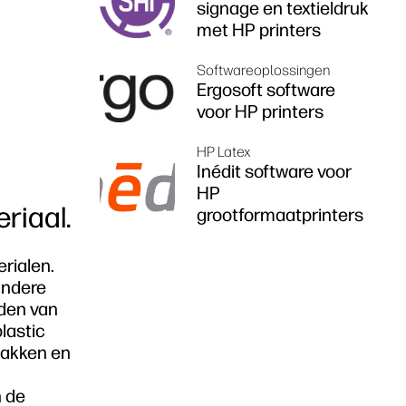
signage en textieldruk
met HP printers
Softwareoplossingen
Ergosoft software
voor HP printers
HP Latex
Inédit software voor
HP
riaal.
grootformaatprinters
erialen.
andere
jden van
lastic
vlakken en
n de