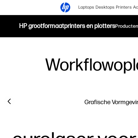
Laptops
Desktops
Printers
Ac
HP grootformaatprinters en plotters
Producte
Workflowopl
Previous slide
Grafische Vormgevi