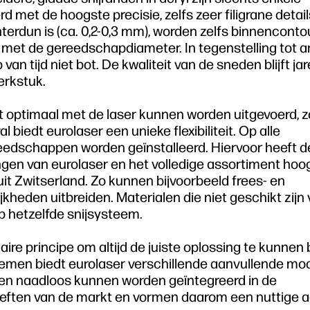
 met de hoogste precisie, zelfs zeer filigrane detai
nterdun is (ca. 0,2-0,3 mm), worden zelfs binnencont
 met de gereedschapdiameter. In tegenstelling tot 
n tijd niet bot. De kwaliteit van de sneden blijft ja
erkstuk.
et optimaal met de laser kunnen worden uitgevoerd, z
 biedt eurolaser een unieke flexibiliteit. Op alle
edschappen worden geïnstalleerd. Hiervoor heeft d
gen van eurolaser en het volledige assortiment ho
 Zwitserland. Zo kunnen bijvoorbeeld frees- en
den uitbreiden. Materialen die niet geschikt zijn 
p hetzelfde snijsysteem.
ire principe om altijd de juiste oplossing te kunnen 
stemen biedt eurolaser verschillende aanvullende mo
 en naadloos kunnen worden geïntegreerd in de
eften van de markt en vormen daarom een nuttige a