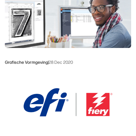
linkedIn
facebook
twitter
youtube
Workflowoplossingen
Duurzaamheid
Grafische Vormgeving
|
28 Dec 2020