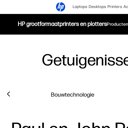
Laptops
Desktops
Printers
Ac
HP grootformaatprinters en plotters
Producte
Getuigeniss
Filter category
Previous slide
Bouwtechnologie