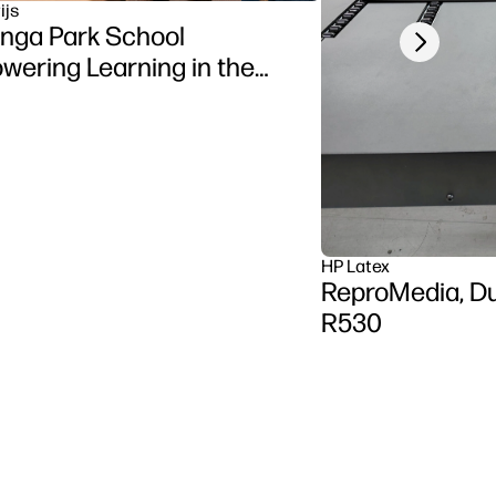
ijs
nga Park School
Next slide
ering Learning in the
sroom using HP DesignJet
ries printer
HP Latex
ReproMedia, Du
R530