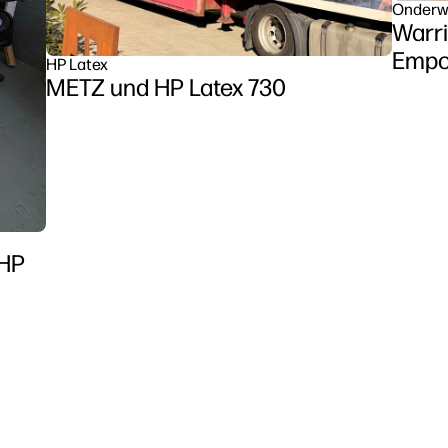
Onderw
Warri
Empow
HP Latex
METZ und HP Latex 730
Clas
Z6 se
 HP