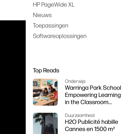
HP PageWide XL
Nieuws
Toepassingen
Softwareoplossingen
Top Reads
Onderwijs
Warringa Park School
Empowering Learning
in the Classroom
using HP DesignJet
Duurzaamheid
Z6 series printer
H2O Publicité habille
Cannes en 1500 m²