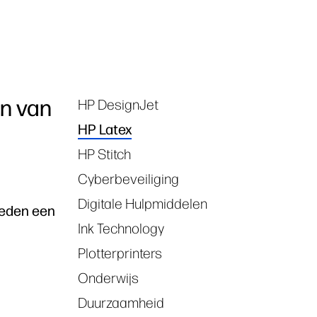
en van
HP DesignJet
Tags
HP Latex
HP Stitch
Cyberbeveiliging
Digitale Hulpmiddelen
bieden een
Ink Technology
Plotterprinters
Onderwijs
Duurzaamheid