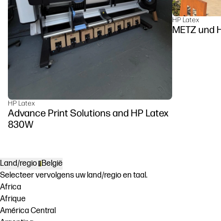
HP Latex
METZ u
HP Latex
Advance Print Solutions and HP Latex
830W
Land/regio
België
Selecteer vervolgens uw land/regio en taal.
Africa
Afrique
América Central