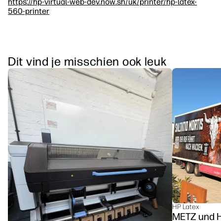
https://hp-virtual-web-dev.now.sh/uk/printer/hp-latex-
560-printer
Dit vind je misschien ook leuk
HP Latex
METZ u