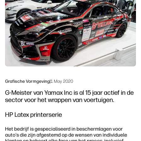
linkedIn
facebook
twitter
youtube
Workflowoplossingen
Duurzaamheid
Grafische Vormgeving
|
1 May 2020
G‐Meister van Yamax Inc is al 15 jaar actief in de
sector voor het wrappen van voertuigen.
HP Latex printerserie
Het bedrijf is gespecialiseerd in beschermlagen voor
auto's die zijn afgestemd op de wensen van individuele
klanten en beheert elke fase van het proces, inclusief