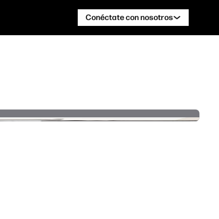
Conéctate con nosotros
Ponte en contacto con un experto de
HP DesignJet
Ponte en contacto con un experto de
HP PageWide XL
Ponte en contacto con un experto de
HP PageWide XL
Ponte en contacto con un experto de
HP Stitch
Ponte en contacto con un experto de
HP PrintOS
Síguenos