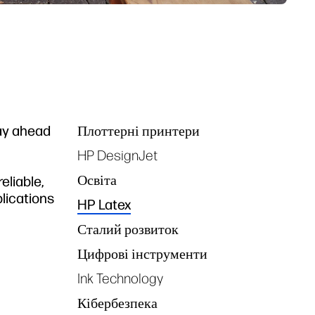
tay ahead
Плоттерні принтери
Tags
HP DesignJet
Освіта
eliable,
plications
HP Latex
Сталий розвиток
Цифрові інструменти
Ink Technology
Кібербезпека