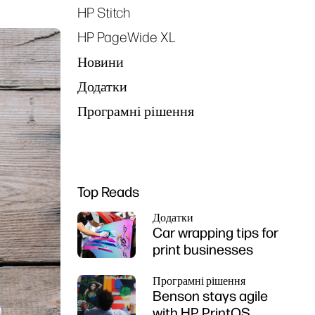
HP Stitch
HP PageWide XL
Новини
Додатки
Програмні рішення
Top Reads
Додатки
Car wrapping tips for
print businesses
Програмні рішення
Benson stays agile
with HP PrintOS