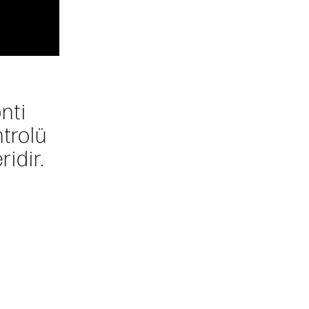
nti
trolü
idir.