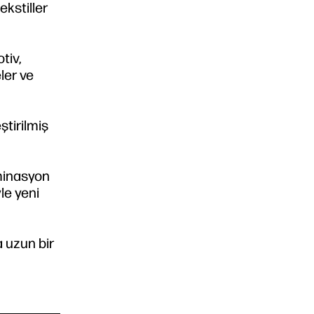
ekstiller
tiv,
ler ve
ştirilmiş
aminasyon
le yeni
a uzun bir