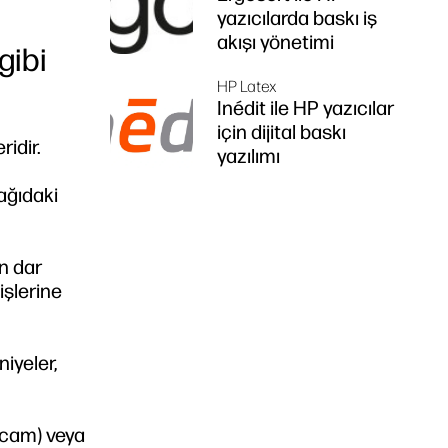
yazıcılarda baskı iş
akışı yönetimi
gibi
HP Latex
Inédit ile HP yazıcılar
için dijital baskı
idir.
yazılımı
ağıdaki
n dar
işlerine
iyeler,
 cam) veya