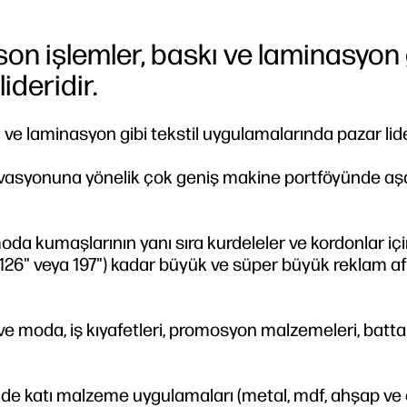
on işlemler, baskı ve laminasyon 
ideridir.
ve laminasyon gibi tekstil uygulamalarında pazar lider
tivasyonuna yönelik çok geniş makine portföyünde aş
da kumaşlarının yanı sıra kurdeleler ve kordonlar içi
6" veya 197") kadar büyük ve süper büyük reklam af
e moda, iş kıyafetleri, promosyon malzemeleri, battan
de katı malzeme uygulamaları (metal, mdf, ahşap ve