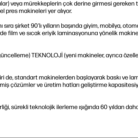
lılar) veya mürekkeplerin çok derine girmesi gereken t
el pres makineleri yer alıyor.
ıra şirket 90'lı yılların başında giyim, mobilya, otomo
de film ve sıcak eriyik laminasyonuna yönelik makine
güncelleme) TEKNOLOJİ (yeni makineler, ayrıca özelle
iri de, standart makinelerden başlayarak baskı ve l
rilmiş çözümler ve üretim hatları geliştirme kapasitesiy
iği, sürekli teknolojik ilerleme ışığında 60 yıldan dah