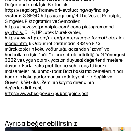
Değerlendirmek İçin Bir Taslak,
https://segd.org/framework-evaluatingwayfinding-
systems
3 SEGD,
https://segd.org/
4 The Velvet Principle,
Simgeler, Piktogramlar ve Semboller,
https://thevelvetprinciple.com/icons-pictogramsand-
symbols/
5 HP, HP Latex Mürekkepler,
https://www.hp.com/uk-en/printers/large-format/latex-ink-
media.html
6 Odournet tarafından 832 ve 873
mürekkeplerin koku yoğunluğu açısından "zayıf" ve
hedonik ton için "nötr" olarak nitelendirildiği VDI Yönergesi
3882'ye uygun olarak yapılan duyusal değerlendirmelere
dayanır. Farklı koku profillerine sahip çeşitli baskı
malzemeleri bulunmaktadır. Bazı baskı malzemeleri, nihai
baskının koku performansını etkileyebilir. 7 Sağlık ve
Güvenlik Yetkilisi, Zeminin kayma direncinin
değerlendirilmesi,
https://www.hse.gov.uk/pubns/geis2.pdf
Ayrıca beğenebilirsiniz