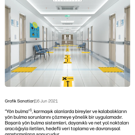
Bizi Takip Edin
İş Akışı Çözümleri
linkedIn
facebook
twitter
youtube
Sürdürülebilirlik
Grafik Sanatlar
|
16 Jun 2021
1
“Yön bulma”
, karmaşık alanlarda bireyler ve kalabalıkların
yön bulma sorunlarını çözmeye yönelik bir uygulamadır.
Başarılı yön bulma sistemleri, dayanıklı ve net yol noktaları
aracılığıyla iletilen, hedefli veri toplama ve davranışsal
araştırmaların sonucudur.