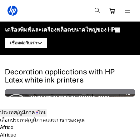
เครื่องพิมพ์และเครื่องพล็อตขนาดใหญ่ของ HP
เชื่อมต่อกับเรา
ผลิตภัณฑ์
ติดต่อผู้เชี่ยวชาญ HP DesignJet
Decoration applications with HP
โซลูชันและบริการ
เครื่องพล็อตเทคนิค HP DesignJet
ติดต่อผู้เชี่ยวชาญ HP PageWide XL
Latex white ink printers
แอปพลิเคชัน
โซลูชันการพิมพ์ HP Click
เครื่องพิมพ์กราฟิก HP DesignJet
ติดต่อผู้เชี่ยวชาญ HP Latex
ทรัพยากร
HP PrintOS Production Hub
เครื่องพิมพ์ HP PageWide XL
ติดต่อผู้เชี่ยวชาญ HP Stitch
ศูนย์การเรียนรู้
HP Professional Print Service
เครื่องพิมพ์ HP Latex
ประเทศ/ภูมิภาค
ไทย
บล็อก
ติดต่อผู้เชี่ยวชาญ PrintOS
ความปลอดภัย
เครื่องพิมพ์ HP Stitch
เลือกประเทศ/ภูมิภาคและภาษาของคุณ
Africa
เว็บบินาร์
ติดตามเรา
Afrique
คำรับรอง