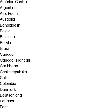
linkedIn
facebook
twitter
youtube
América Central
Argentina
โซลูชันเวิร์กโฟลว์
Asia Pacific
ความยั่งยืน
Australia
Bangladesh
België
Belgique
Bolivia
Brasil
Canada
Canada - Français
Caribbean
Česká republika
Chile
Colombia
Danmark
Deutschland
Ecuador
Eesti