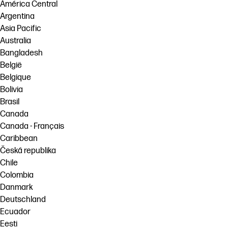
linkedIn
facebook
twitter
youtube
América Central
Argentina
โซลูชันเวิร์กโฟลว์
Asia Pacific
ความยั่งยืน
Australia
Bangladesh
België
Belgique
Bolivia
Brasil
Canada
Canada - Français
Caribbean
Česká republika
Chile
Colombia
Danmark
Deutschland
Ecuador
Eesti