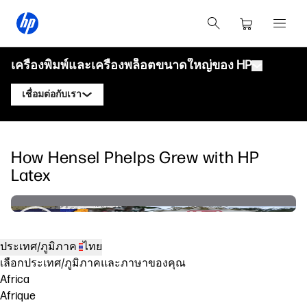
เครื่องพิมพ์และเครื่องพล็อตขนาดใหญ่ของ HP
เชื่อมต่อกับเรา
ผลิตภัณฑ์
ติดต่อผู้เชี่ยวชาญ HP DesignJet
How Hensel Phelps Grew with HP
โซลูชันและบริการ
เครื่องพล็อตเทคนิค HP DesignJet
ติดต่อผู้เชี่ยวชาญ HP PageWide XL
Latex
แอปพลิเคชัน
โซลูชันการพิมพ์ HP Click
เครื่องพิมพ์กราฟิก HP DesignJet
ติดต่อผู้เชี่ยวชาญ HP Latex
ทรัพยากร
HP PrintOS Production Hub
เครื่องพิมพ์ HP PageWide XL
ติดต่อผู้เชี่ยวชาญ HP Stitch
ศูนย์การเรียนรู้
HP Professional Print Service
เครื่องพิมพ์ HP Latex
ประเทศ/ภูมิภาค
ไทย
บล็อก
ติดต่อผู้เชี่ยวชาญ PrintOS
ความปลอดภัย
เครื่องพิมพ์ HP Stitch
เลือกประเทศ/ภูมิภาคและภาษาของคุณ
Africa
เว็บบินาร์
ติดตามเรา
Afrique
คำรับรอง