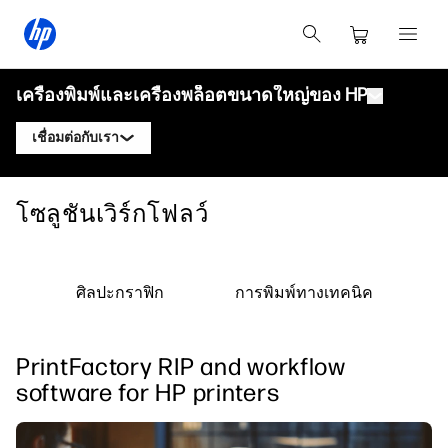
เครื่องพิมพ์และเครื่องพล็อตขนาดใหญ่ของ HP
เชื่อมต่อกับเรา
ผลิตภัณฑ์
ติดต่อผู้เชี่ยวชาญ HP DesignJet
โซลูชันเวิร์กโฟลว์
โซลูชันและบริการ
เครื่องพล็อตเทคนิค HP DesignJet
ติดต่อผู้เชี่ยวชาญ HP PageWide XL
แอปพลิเคชัน
โซลูชันการพิมพ์ HP Click
เครื่องพิมพ์กราฟิก HP DesignJet
ติดต่อผู้เชี่ยวชาญ HP Latex
ศิลปะกราฟิก
การพิมพ์ทางเทคนิค
ทรัพยากร
HP PrintOS Production Hub
เครื่องพิมพ์ HP PageWide XL
ติดต่อผู้เชี่ยวชาญ HP Stitch
ศูนย์การเรียนรู้
HP Professional Print Service
เครื่องพิมพ์ HP Latex
PrintFactory RIP and workflow
บล็อก
ติดต่อผู้เชี่ยวชาญ PrintOS
ความปลอดภัย
เครื่องพิมพ์ HP Stitch
software for HP printers
เว็บบินาร์
ติดตามเรา
คำรับรอง