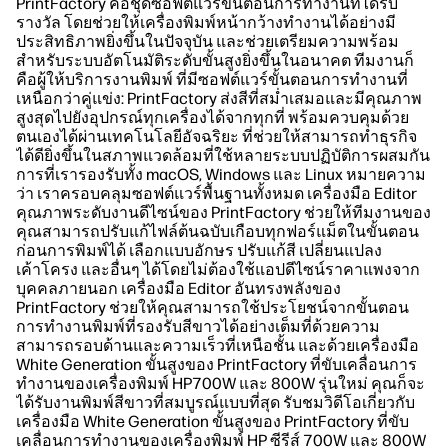
PrintFactory คือชุดซอฟต์แวร์ขั้นตอนการทำงานที่ได้รับ
รางวัล โดยช่วยให้เครื่องพิมพ์หน้ากว้างทำงานได้อย่างมี
ประสิทธิภาพยิ่งขึ้นในปัจจุบัน และช่วยเตรียมความพร้อม
สำหรับระบบอัตโนมัติระดับขั้นสูงยิ่งขึ้นในอนาคต ทีมงานก็
คือผู้ให้บริการงานพิมพ์ ที่มีซอฟต์แวร์ขั้นตอนการทำงานที่
เหนือกว่าคู่แข่ง: PrintFactory ส่งสีที่สม่ำเสมอและมีคุณภาพ
สูงสุดไปยังอุปกรณ์ทุกเครื่องได้จากทุกที่ พร้อมควบคุมด้วย
ตนเองได้ผ่านเทคโนโลยีอัจฉริยะ ที่ช่วยให้สามารถทำธุรกิจ
ได้ดียิ่งขึ้นในสภาพแวดล้อมที่ใช้หลายระบบปฏิบัติการผสมกัน
การที่เรารองรับทั้ง macOS, Windows และ Linux หมายความ
ว่า เราครอบคลุมซอฟต์แวร์พื้นฐานทั้งหมด เครื่องมือ Editor
คุณภาพระดับงานดีไซน์ของ PrintFactory ช่วยให้ทีมงานของ
คุณสามารถปรับแก้ไฟล์ต้นฉบับเกือบทุกฟอร์แม็ตในขั้นตอน
ก่อนการพิมพ์ได้ เลือกแบบอักษร ปรับแก้สี เปลี่ยนแปลง
เค้าโครง และอื่นๆ ได้โดยไม่ต้องใช้แอปดีไซน์ราคาแพงจาก
บุคคลภายนอก เครื่องมือ Editor อันทรงพลังของ
PrintFactory ช่วยให้คุณสามารถใช้ประโยชน์จากขั้นตอน
การทำงานพิมพ์ที่รองรับสีขาวได้อย่างเต็มที่ด้วยความ
สามารถรอบด้านและความเร็วที่เหนือชั้น และด้วยเครื่องมือ
White Generation ขั้นสูงของ PrintFactory ที่ขับเคลื่อนการ
ทำงานของเครื่องพิมพ์ HP700W และ 800W รุ่นใหม่ คุณก็จะ
ได้รับงานพิมพ์สีขาวที่สมบูรณ์แบบที่สุด รับชมวิดีโอเกี่ยวกับ
เครื่องมือ White Generation ขั้นสูงของ PrintFactory ที่ขับ
เคลื่อนการทำงานของเครื่องพิมพ์ HP ซีรีส์ 700W และ 800W