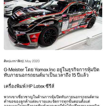
linkedIn
facebook
twitter
youtube
โซลูชันเวิร์กโฟลว์
ความยั่งยืน
ศิลปะกราฟิก
|
1 May 2020
G‐Meister โดย Yamax Inc อยู่ในธุรกิจการหุ้มปิด
ทับภายนอกรถยนต์มาเป็นเวลาถึง 15 ปีแล้ว
เครื่องพิมพ์ HP Latex ซีรีส์
พวกเขาเชี่ยวชาญในด้านการหุ้มปิดทับภายนอกรถยนต์ตาม
คำขอของลูกค้าแต่ละรายและจัดการทุกขั้นตอนตั้งแต่
ออกแบบไปจนถึงการพิมพ์ พวกเขามีข้อได้เปรียบทางเทคนิค