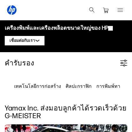
เครื่องพิมพ์และเครื่องพล็อตขนาดใหญ่ของ HP
เชื่อมต่อกับเรา
ผลิตภัณฑ์
ติดต่อผู้เชี่ยวชาญ HP DesignJet
คำรับรอง
Filter category
โซลูชันและบริการ
เครื่องพล็อตเทคนิค HP DesignJet
ติดต่อผู้เชี่ยวชาญ HP PageWide XL
แอปพลิเคชัน
โซลูชันการพิมพ์ HP Click
เครื่องพิมพ์กราฟิก HP DesignJet
ติดต่อผู้เชี่ยวชาญ HP Latex
เทคโนโลยีการก่อสร้าง
ศิลปะกราฟิก
การพิมพ์ทางเทค
ทรัพยากร
HP PrintOS Production Hub
เครื่องพิมพ์ HP PageWide XL
ติดต่อผู้เชี่ยวชาญ HP Stitch
ศูนย์การเรียนรู้
HP Professional Print Service
เครื่องพิมพ์ HP Latex
Yamax Inc. ส่งมอบลูกค้าได้รวดเร็วด้วย
บล็อก
ติดต่อผู้เชี่ยวชาญ PrintOS
ความปลอดภัย
เครื่องพิมพ์ HP Stitch
G-MEISTER
เว็บบินาร์
ติดตามเรา
คำรับรอง