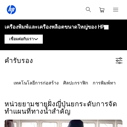
เครื่องพิมพ์และเครื่องพล็อตขนาดใหญ่ของ HP
เชื่อมต่อกับเรา
ผลิตภัณฑ์
ติดต่อผู้เชี่ยวชาญ HP DesignJet
คำรับรอง
Filter category
โซลูชันและบริการ
เครื่องพล็อตเทคนิค HP DesignJet
ติดต่อผู้เชี่ยวชาญ HP PageWide XL
แอปพลิเคชัน
โซลูชันการพิมพ์ HP Click
เครื่องพิมพ์กราฟิก HP DesignJet
ติดต่อผู้เชี่ยวชาญ HP Latex
เทคโนโลยีการก่อสร้าง
ศิลปะกราฟิก
การพิมพ์ทางเทค
ทรัพยากร
HP PrintOS Production Hub
เครื่องพิมพ์ HP PageWide XL
ติดต่อผู้เชี่ยวชาญ HP Stitch
ศูนย์การเรียนรู้
HP Professional Print Service
เครื่องพิมพ์ HP Latex
หน่วยยามชายฝั่งญี่ปุ่นยกระดับการจัด
บล็อก
ติดต่อผู้เชี่ยวชาญ PrintOS
ความปลอดภัย
เครื่องพิมพ์ HP Stitch
ทำแผนที่ทางน้ำสำคัญ
เว็บบินาร์
ติดตามเรา
คำรับรอง