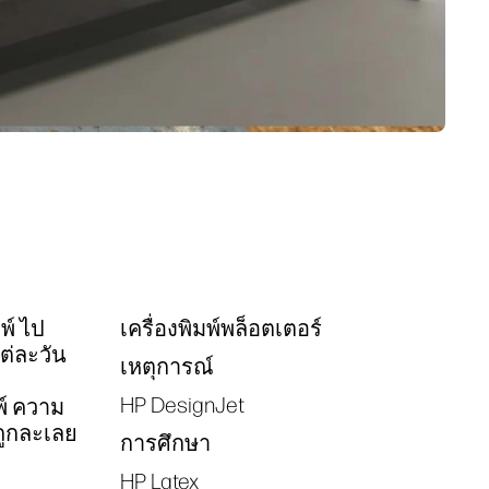
พ์ ไป
เครื่องพิมพ์พล็อตเตอร์
Tags
ต่ละวัน
เหตุการณ์
HP DesignJet
์ ความ
ถูกละเลย
การศึกษา
HP Latex