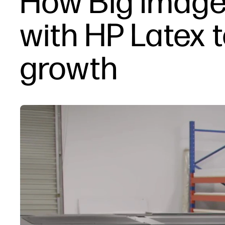
How Big Image 
with HP Latex t
growth