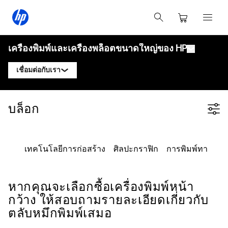
เครื่องพิมพ์และเครื่องพล็อตขนาดใหญ่ของ HP
เชื่อมต่อกับเรา
ผลิตภัณฑ์
ติดต่อผู้เชี่ยวชาญ HP DesignJet
บล็อก
Filter category
โซลูชันและบริการ
เครื่องพล็อตเทคนิค HP DesignJet
ติดต่อผู้เชี่ยวชาญ HP PageWide XL
แอปพลิเคชัน
โซลูชันการพิมพ์ HP Click
เครื่องพิมพ์กราฟิก HP DesignJet
ติดต่อผู้เชี่ยวชาญ HP Latex
เทคโนโลยีการก่อสร้าง
ศิลปะกราฟิก
การพิมพ์ทางเทค
ทรัพยากร
HP PrintOS Production Hub
เครื่องพิมพ์ HP PageWide XL
ติดต่อผู้เชี่ยวชาญ HP Stitch
ศูนย์การเรียนรู้
HP Professional Print Service
เครื่องพิมพ์ HP Latex
หากคุณจะเลือกซื้อเครื่องพิมพ์หน้า
บล็อก
ติดต่อผู้เชี่ยวชาญ PrintOS
ความปลอดภัย
เครื่องพิมพ์ HP Stitch
กว้าง ให้สอบถามรายละเอียดเกี่ยวกับ
เว็บบินาร์
ตลับหมึกพิมพ์เสมอ
ติดตามเรา
คำรับรอง