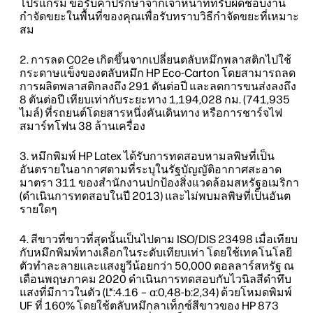
โปรแกรม ขอรับคำปรึกษาจากเจ้าหน้าที่ที่รับผิดชอบงาน
กำจัดขยะในพื้นที่ของคุณเพื่อรับทราบวิธีกำจัดขยะที่เหมาะ
สม
การลด C02e เกิดขึ้นจากเปลี่ยนตลับหมึกพลาสติกไปใช้
กระดาษแข็งของตลับหมึก HP Eco-Carton โดยสามารถลด
การผลิตพลาสติกลงถึง 291 ตันต่อปี และลดการขนส่งลงถึง
8 ตันต่อปี เทียบเท่ากับระยะทาง 1,194,028 กม. (741,935
ไมล์) ที่รถยนต์โดยสารหนึ่งคันเดินทาง หรือการชาร์จไฟ
สมาร์ทโฟน 38 ล้านเครื่อง
หมึกพิมพ์ HP Latex ได้รับการทดสอบหามลพิษที่เป็น
อันตรายในอากาศตามที่ระบุในรัฐบัญญัติอากาศสะอาด
มาตรา 311 ของสํานักงานปกป้องสิ่งแวดล้อมสหรัฐอเมริกา
(ดำเนินการทดสอบในปี 2013) และไม่พบมลพิษที่เป็นอันต
รายใดๆ
สีขาวที่ขาวที่สุดนั้นเป็นไปตาม ISO/DIS 23498 เมื่อเทียบ
กับหมึกพิมพ์ทางเลือกในระดับเทียบเท่า โดยใช้เทคโนโลยี
ตัวทำละลายและแสงยูวีน้อยกว่า 50,000 ดอลลาร์สหรัฐ ณ
เดือนพฤษภาคม 2020 ดำเนินการทดสอบกับไวนิลสีดำทึบ
แสงที่มีกาวในตัว (L*:4.16 – a:0,48-b:2,34) ด้วยโหมดพิมพ์
UF ที่ 160% โดยใช้ตลับหมึกลาเท็กซ์สีขาวของ HP 873