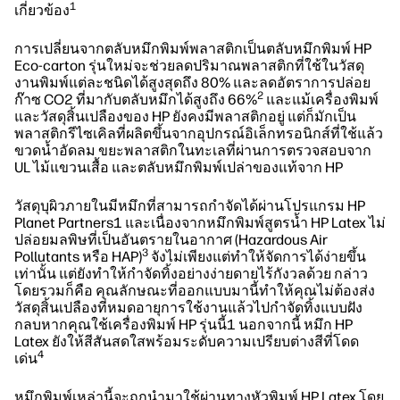
1
เกี่ยวข้อง
การเปลี่ยนจากตลับหมึกพิมพ์พลาสติกเป็นตลับหมึกพิมพ์ HP
Eco-carton รุ่นใหม่จะช่วยลดปริมาณพลาสติกที่ใช้ในวัสดุ
งานพิมพ์แต่ละชนิดได้สูงสุดถึง 80% และลดอัตราการปล่อย
2
ก๊าซ CO2 ที่มากับตลับหมึกได้สูงถึง 66%
และแม้เครื่องพิมพ์
และวัสดุสิ้นเปลืองของ HP ยังคงมีพลาสติกอยู่ แต่ก็มักเป็น
พลาสติกรีไซเคิลที่ผลิตขึ้นจากอุปกรณ์อิเล็กทรอนิกส์ที่ใช้แล้ว
ขวดน้ำอัดลม ขยะพลาสติกในทะเลที่ผ่านการตรวจสอบจาก
UL ไม้แขวนเสื้อ และตลับหมึกพิมพ์เปล่าของแท้จาก HP
วัสดุบุผิวภายในมีหมึกที่สามารถกำจัดได้ผ่านโปรแกรม HP
Planet Partners1 และเนื่องจากหมึกพิมพ์สูตรน้ำ HP Latex ไม่
ปล่อยมลพิษที่เป็นอันตรายในอากาศ (Hazardous Air
3
Pollutants หรือ HAP)
จังไม่เพียงแต่ทำให้จัดการได้ง่ายขึ้น
เท่านั้น แต่ยังทำให้กำจัดทิ้งอย่างง่ายดายไร้กังวลด้วย กล่าว
โดยรวมก็คือ คุณลักษณะที่ออกแบบมานี้ทำให้คุณไม่ต้องส่ง
วัสดุสิ้นเปลืองที่หมดอายุการใช้งานแล้วไปกำจัดทิ้งแบบฝัง
กลบหากคุณใช้เครื่องพิมพ์ HP รุ่นนี้1 นอกจากนี้ หมึก HP
Latex ยังให้สีสันสดใสพร้อมระดับความเปรียบต่างสีที่โดด
4
เด่น
หมึกพิมพ์เหล่านี้จะถูกนำมาใช้ผ่านทางหัวพิมพ์ HP Latex โดย