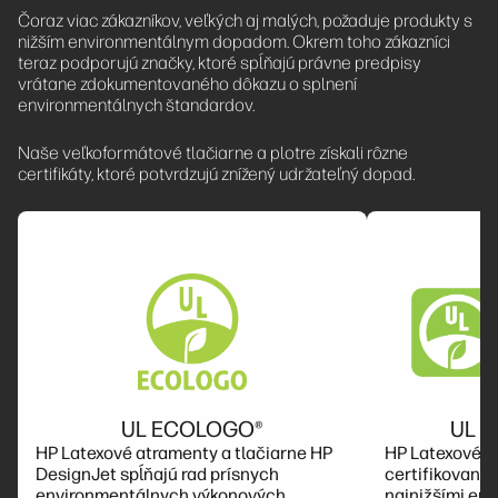
Čoraz viac zákazníkov, veľkých aj malých, požaduje produkty s
nižším environmentálnym dopadom. Okrem toho zákazníci
teraz podporujú značky, ktoré spĺňajú právne predpisy
vrátane zdokumentovaného dôkazu o splnení
environmentálnych štandardov.
Naše veľkoformátové tlačiarne a plotre získali rôzne
certifikáty, ktoré potvrdzujú znížený udržateľný dopad.
UL ECOLOGO®
UL 
HP Latexové atramenty a tlačiarne HP
HP Latexové a
DesignJet spĺňajú rad prísnych
certifikovan
environmentálnych výkonových
najnižšími emi