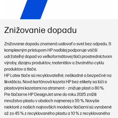
Znižovanie dopadu
Znižovanie dopadu znamená usilovať o svet bez odpadu. S
komplexným prístupom HP naďalej podporuje väčší
udržateľný dopad vo veľkoformátovej tlači prostredníctvom
výroby, dizajnu produktov, materiálov a životného cyklu
produktov a tlače.
HP Latex tlače sú recyklovateľné, neškodné a bezpečné na
likvidáciu. Nová kartónová kazeta HP bez etikety sa lúči s
plastovými kazetami na atrament – znižuje plast o 80 %.
Pre tlačiarne HP DesignJet sme do roku 2025 znížili
množstvo plastu v obaloch najmenej o 55 %. Navyše
niektoré z našich najnovších modelov tlačiarní sú vyrobené
až zo 45 % z recyklovaného plastu a 10 % z recyklovaného