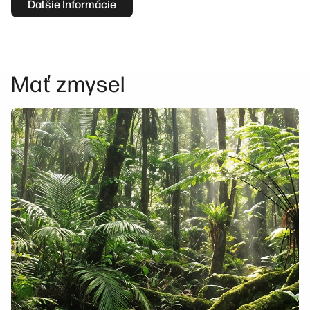
linkedIn
facebook
twitter
youtube
Ďalšie Informácie
Riešenia pracovných tokov
Udržateľnosť
Mať zmysel