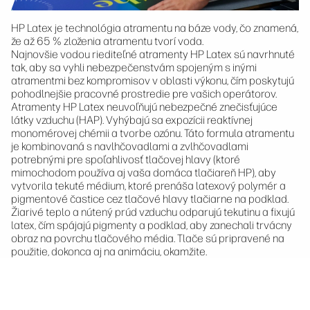
HP Latex je technológia atramentu na báze vody, čo znamená,
že až 65 % zloženia atramentu tvorí voda.
Najnovšie vodou riediteľné atramenty HP Latex sú navrhnuté
tak, aby sa vyhli nebezpečenstvám spojeným s inými
atramentmi bez kompromisov v oblasti výkonu, čím poskytujú
pohodlnejšie pracovné prostredie pre vašich operátorov.
Atramenty HP Latex neuvoľňujú nebezpečné znečisťujúce
látky vzduchu (HAP). Vyhýbajú sa expozícii reaktívnej
monomérovej chémii a tvorbe ozónu. Táto formula atramentu
je kombinovaná s navlhčovadlami a zvlhčovadlami
potrebnými pre spoľahlivosť tlačovej hlavy (ktoré
mimochodom používa aj vaša domáca tlačiareň HP), aby
vytvorila tekuté médium, ktoré prenáša latexový polymér a
pigmentové častice cez tlačové hlavy tlačiarne na podklad.
Žiarivé teplo a nútený prúd vzduchu odparujú tekutinu a fixujú
latex, čím spájajú pigmenty a podklad, aby zanechali trvácny
obraz na povrchu tlačového média. Tlače sú pripravené na
použitie, dokonca aj na animáciu, okamžite.