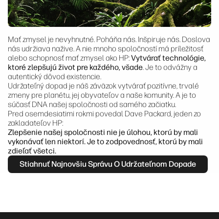
Mať zmysel je nevyhnutné. Poháňa nás. Inšpiruje nás. Doslova
nás udržiava nažive. A nie mnoho spoločností má príležitosť
alebo schopnosť mať zmysel ako HP:
Vytvárať technológie,
ktoré zlepšujú život pre každého, všade
. Je to odvážny a
autentický dôvod existencie.
Udržateľný dopad je náš záväzok vytvárať pozitívne, trvalé
zmeny pre planétu, jej obyvateľov a naše komunity. A je to
súčasť DNA našej spoločnosti od samého začiatku.
Pred osemdesiatimi rokmi povedal Dave Packard, jeden zo
zakladateľov HP:
Zlepšenie našej spoločnosti nie je úlohou, ktorú by mali
vykonávať len niektorí. Je to zodpovednosť, ktorú by mali
zdieľať všetci.
Stiahnuť Najnovšiu Správu O Udržateľnom Dopade