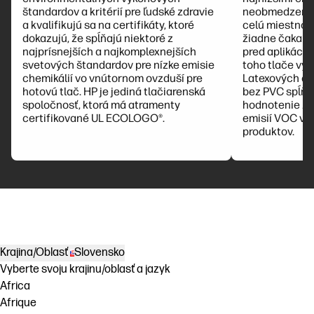
štandardov a kritérií pre ľudské zdravie
neobmedzené p
a kvalifikujú sa na certifikáty, ktoré
celú miestnosť
dokazujú, že spĺňajú niektoré z
žiadne čakanie
najprísnejších a najkomplexnejších
pred aplikácia
svetových štandardov pre nízke emisie
toho tlače vy
chemikálií vo vnútornom ovzduší pre
Latexových at
hotovú tlač. HP je jediná tlačiarenská
bez PVC spĺňaj
spoločnosť, ktorá má atramenty
hodnotenie zd
certifikované UL ECOLOGO®.
emisií VOC vn
produktov.
Krajina/Oblasť
Slovensko
Vyberte svoju krajinu/oblasť a jazyk
Africa
Afrique