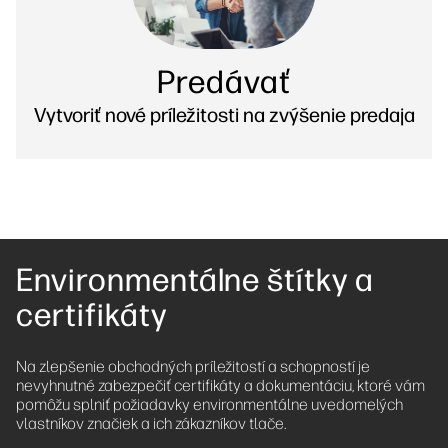
Predávať
Vytvoriť nové príležitosti na zvýšenie predaja
Environmentálne štítky a
certifikáty
Na zlepšenie obchodných príležitostí a schopností je
nevyhnutné zabezpečiť certifikáty a dokumentáciu, ktoré vám
pomôžu splniť požiadavky environmentálne uvedomelých
vlastníkov značiek a ich zákazníkov tlače.