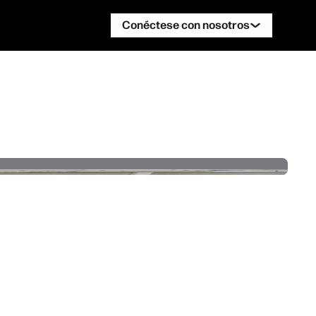
Conéctese con nosotros
Ponte en contacto con un experto de
HP DesignJet
Ponte en contacto con un experto de
HP PageWide XL
Ponte en contacto con un experto de
HP PageWide XL
Ponte en contacto con un experto de
HP Stitch
Ponte en contacto con un experto de
HP PrintOS
Síguenos