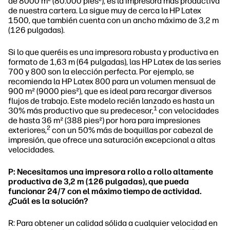
de 8000 m² (80.000 pies²), es la impresora más productiva
de nuestra cartera. La sigue muy de cerca la HP Latex
1500, que también cuenta con un ancho máximo de 3,2 m
(126 pulgadas).
Si lo que queréis es una impresora robusta y productiva en
formato de 1,63 m (64 pulgadas), las HP Latex de las series
700 y 800 son la elección perfecta. Por ejemplo, se
recomienda la HP Latex 800 para un volumen mensual de
900 m² (9000 pies²), que es ideal para recargar diversos
flujos de trabajo. Este modelo recién lanzado es hasta un
1
30% más productivo que su predecesor,
con velocidades
de hasta 36 m² (388 pies²) por hora para impresiones
2
exteriores,
con un 50% más de boquillas por cabezal de
impresión, que ofrece una saturación excepcional a altas
velocidades.
P: Necesitamos una impresora rollo a rollo altamente
productiva de 3,2 m (126 pulgadas), que pueda
funcionar 24/7 con el máximo tiempo de actividad.
¿Cuál es la solución?
R: Para obtener un calidad sólida a cualquier velocidad en