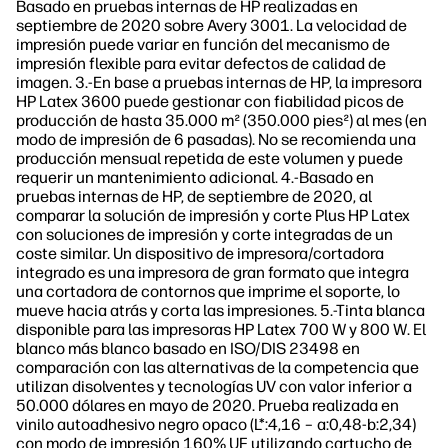
Basado en pruebas internas de HP realizadas en
septiembre de 2020 sobre Avery 3001. La velocidad de
impresión puede variar en función del mecanismo de
impresión flexible para evitar defectos de calidad de
imagen. 3.-En base a pruebas internas de HP, la impresora
HP Latex 3600 puede gestionar con fiabilidad picos de
producción de hasta 35.000 m² (350.000 pies²) al mes (en
modo de impresión de 6 pasadas). No se recomienda una
producción mensual repetida de este volumen y puede
requerir un mantenimiento adicional. 4.-Basado en
pruebas internas de HP, de septiembre de 2020, al
comparar la solución de impresión y corte Plus HP Latex
con soluciones de impresión y corte integradas de un
coste similar. Un dispositivo de impresora/cortadora
integrado es una impresora de gran formato que integra
una cortadora de contornos que imprime el soporte, lo
mueve hacia atrás y corta las impresiones. 5.-Tinta blanca
disponible para las impresoras HP Latex 700 W y 800 W. El
blanco más blanco basado en ISO/DIS 23498 en
comparación con las alternativas de la competencia que
utilizan disolventes y tecnologías UV con valor inferior a
50.000 dólares en mayo de 2020. Prueba realizada en
vinilo autoadhesivo negro opaco (L*:4,16 – a:0,48-b:2,34)
con modo de impresión 160% UF utilizando cartucho de