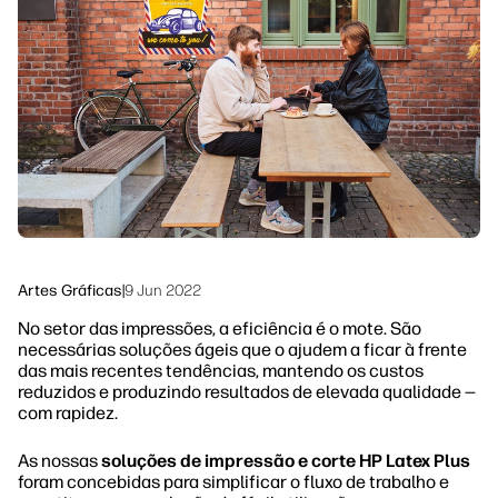
Siga-nos
Soluções de processo de trabalho
linkedIn
facebook
twitter
youtube
Sustentabilidade
Artes Gráficas
|
9 Jun 2022
No setor das impressões, a eficiência é o mote. São
necessárias soluções ágeis que o ajudem a ficar à frente
das mais recentes tendências, mantendo os custos
reduzidos e produzindo resultados de elevada qualidade —
com rapidez.
As nossas
soluções de impressão e corte HP Latex Plus
foram concebidas para simplificar o fluxo de trabalho e