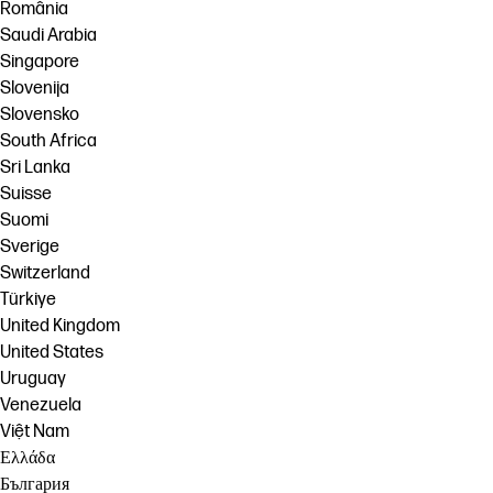
România
Saudi Arabia
Singapore
Slovenija
Slovensko
South Africa
Sri Lanka
Suisse
Suomi
Sverige
Switzerland
Türkiye
United Kingdom
United States
Uruguay
Venezuela
Việt Nam
Ελλάδα
България