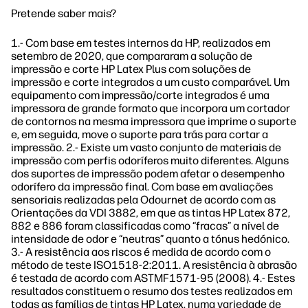
Pretende saber mais?
1.- Com base em testes internos da HP, realizados em
setembro de 2020, que compararam a solução de
impressão e corte HP Latex Plus com soluções de
impressão e corte integrados a um custo comparável. Um
equipamento com impressão/corte integrados é uma
impressora de grande formato que incorpora um cortador
de contornos na mesma impressora que imprime o suporte
e, em seguida, move o suporte para trás para cortar a
impressão. 2.- Existe um vasto conjunto de materiais de
impressão com perfis odoríferos muito diferentes. Alguns
dos suportes de impressão podem afetar o desempenho
odorífero da impressão final. Com base em avaliações
sensoriais realizadas pela Odournet de acordo com as
Orientações da VDI 3882, em que as tintas HP Latex 872,
882 e 886 foram classificadas como “fracas” a nível de
intensidade de odor e “neutras” quanto a tónus hedónico.
3.- A resistência aos riscos é medida de acordo com o
método de teste ISO1518-2:2011. A resistência à abrasão
é testada de acordo com ASTMF1571-95 (2008). 4.- Estes
resultados constituem o resumo dos testes realizados em
todas as famílias de tintas HP Latex, numa variedade de