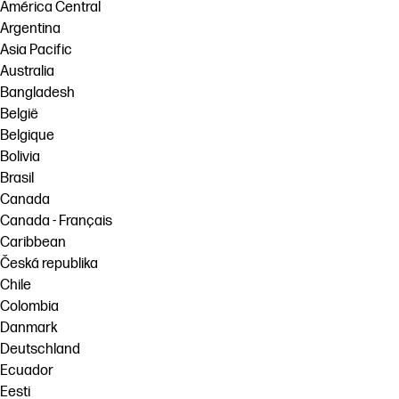
América Central
Skontaktuj się z ekspertem PrintOS
Argentina
Rozwiązania workflow
Asia Pacific
Śledź nas
Zrównoważony rozwój
Australia
linkedIn
facebook
twitter
youtube
Bangladesh
België
Belgique
Bolivia
Brasil
Canada
Canada - Français
Caribbean
Česká republika
Chile
Colombia
Danmark
Deutschland
Ecuador
Eesti