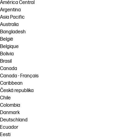
América Central
Skontaktuj się z ekspertem PrintOS
Argentina
Rozwiązania workflow
Asia Pacific
Śledź nas
Zrównoważony rozwój
Australia
linkedIn
facebook
twitter
youtube
Bangladesh
België
Belgique
Bolivia
Brasil
Canada
Canada - Français
Caribbean
Česká republika
Chile
Colombia
Danmark
Deutschland
Ecuador
Eesti