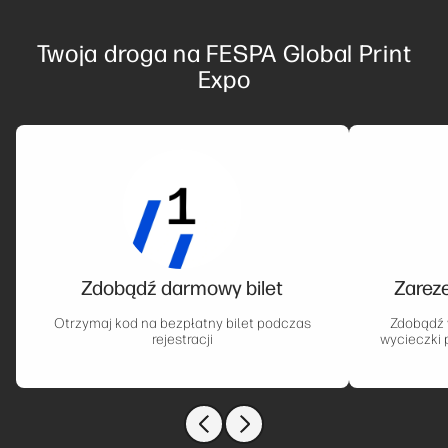
Twoja droga na FESPA Global Print
Expo
Zdobądź darmowy bilet
Zarez
Otrzymaj kod na bezpłatny bilet podczas
Zdobądź 
rejestracji
wycieczki 