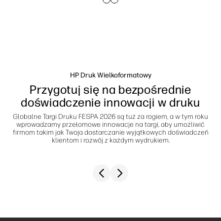
Skontaktuj się z ekspertem PrintOS
Rozwiązania workflow
Śledź nas
Zrównoważony rozwój
linkedIn
facebook
twitter
youtube
HP Druk Wielkoformatowy
Przygotuj się na bezpośrednie
doświadczenie innowacji w druku
Globalne Targi Druku FESPA 2026 są tuż za rogiem, a w tym roku
wprowadzamy przełomowe innowacje na targi, aby umożliwić
firmom takim jak Twoja dostarczanie wyjątkowych doświadczeń
klientom i rozwój z każdym wydrukiem.
Previous slide
Next slide