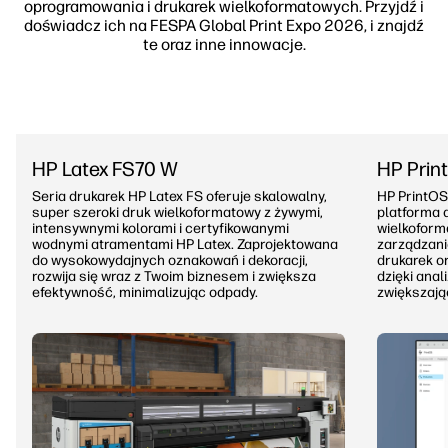
oprogramowania i drukarek wielkoformatowych. Przyjdź i
doświadcz ich na FESPA Global Print Expo 2026, i znajdź
te oraz inne innowacje.
HP Latex FS70 W
HP Prin
Seria drukarek HP Latex FS oferuje skalowalny,
HP PrintOS
super szeroki druk wielkoformatowy z żywymi,
platforma 
intensywnymi kolorami i certyfikowanymi
wielkoform
wodnymi atramentami HP Latex. Zaprojektowana
zarządzani
do wysokowydajnych oznakowań i dekoracji,
drukarek o
rozwija się wraz z Twoim biznesem i zwiększa
dzięki ana
efektywność, minimalizując odpady.
zwiększając