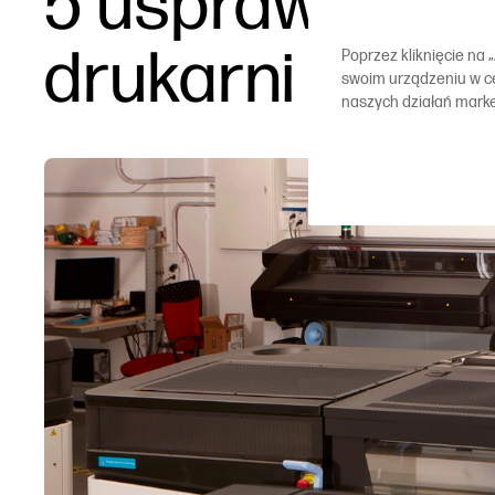
5 usprawnień 
drukarni
Poprzez kliknięcie na
swoim urządzeniu w cel
naszych działań mark