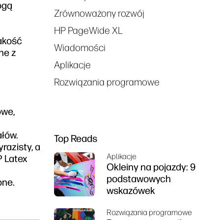
ogą
Zrównoważony rozwój
HP PageWide XL
akość
Wiadomości
ne z
Aplikacje
Rozwiązania programowe
owe,
ałów.
Top Reads
razisty, a
Aplikacje
P Latex
Okleiny na pojazdy: 9
podstawowych
bne.
wskazówek
Rozwiązania programowe