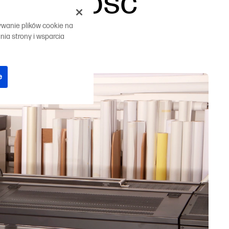
wydajność
Śledź nas
linkedIn
facebook
twitt
ywanie plików cookie na
ia strony i wsparcia
e