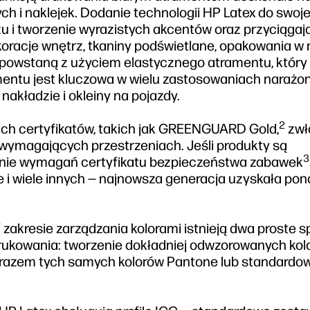
ch i naklejek. Dodanie technologii HP Latex do swojej
u i tworzenie wyrazistych akcentów oraz przyciąga
oracje wnętrz, tkaniny podświetlane, opakowania w 
y powstaną z użyciem elastycznego atramentu, który
amentu jest kluczowa w wielu zastosowaniach narażo
nakładzie i okleiny na pojazdy.
2
h certyfikatów, takich jak GREENGUARD Gold,
zwł
wymagających przestrzeniach. Jeśli produkty są
3
nienie wymagań certyfikatu bezpieczeństwa zabawek
e i wiele innych — najnowsza generacja uzyskała pon
zakresie zarządzania kolorami istnieją dwa proste 
drukowania: tworzenie dokładniej odwzorowanych kol
m razem tych samych kolorów Pantone lub standardo