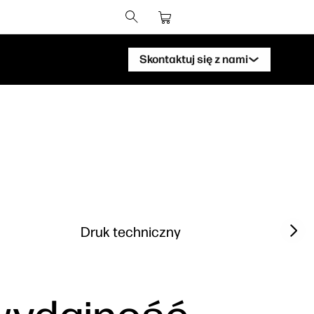
Skontaktuj się z nami
Skontaktuj się ze specjalistą ds.
drukarek HP DesignJet
Skontaktuj się ze specjalistą ds.
urządzeń HP PageWide XL
Skontaktuj się ze specjalistą HP ds.
rozwiązań dla materiałów lateksow
Next sl
Druk techniczny
Skontaktuj się ze specjalistą ds. HP
Stitch
Skontaktuj się z ekspertem PrintOS