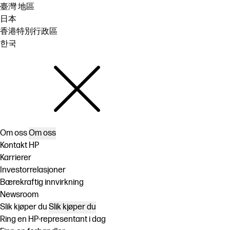
臺灣 地區
日本
香港特別行政區
한국
Om oss
Om oss
Kontakt HP
Karrierer
Investorrelasjoner
Bærekraftig innvirkning
Newsroom
Slik kjøper du
Slik kjøper du
Ring en HP-representant i dag