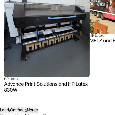
HP Latex
METZ u
HP Latex
Advance Print Solutions and HP Latex
830W
Land/Område
Norge