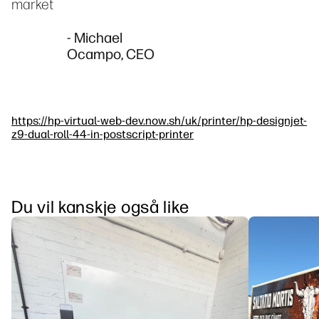
market
- Michael
Ocampo, CEO
https://hp-virtual-web-dev.now.sh/uk/printer/hp-designjet-
z9-dual-roll-44-in-postscript-printer
Du vil kanskje også like