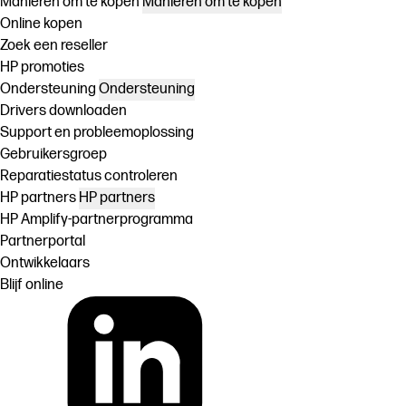
Manieren om te kopen
Manieren om te kopen
Online kopen
Zoek een reseller
HP promoties
Ondersteuning
Ondersteuning
Drivers downloaden
Support en probleemoplossing
Gebruikersgroep
Reparatiestatus controleren
HP partners
HP partners
HP Amplify-partnerprogramma
Partnerportal
Ontwikkelaars
Blijf online