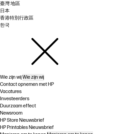
臺灣 地區
日本
香港特別行政區
한국
Wie zijn wij
Wie zijn wij
Contact opnemen met HP
Vacatures
Investeerders
Duurzaam effect
Newsroom
HP Store Nieuwsbrief
HP Printables Nieuwsbrief