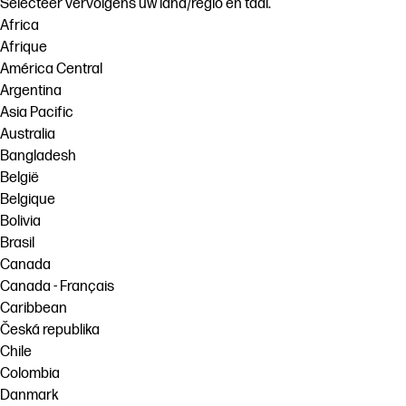
Selecteer vervolgens uw land/regio en taal.
Africa
Afrique
América Central
Argentina
Asia Pacific
Australia
Bangladesh
België
Belgique
Bolivia
Brasil
Canada
Canada - Français
Caribbean
Česká republika
Chile
Colombia
Danmark