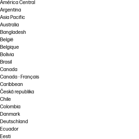
América Central
Neem contact op met een HP PrintOS-
Argentina
Workflowoplossingen
expert
Asia Pacific
Duurzaamheid
Australia
Volg ons
Bangladesh
linkedIn
facebook
twitter
youtube
België
Belgique
Bolivia
Brasil
Canada
Canada - Français
Caribbean
Česká republika
Chile
Colombia
Danmark
Deutschland
Ecuador
Eesti