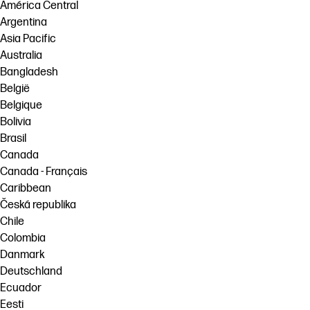
América Central
Neem contact op met een HP PrintOS-
Argentina
Workflowoplossingen
expert
Asia Pacific
Duurzaamheid
Australia
Volg ons
Bangladesh
linkedIn
facebook
twitter
youtube
België
Belgique
Bolivia
Brasil
Canada
Canada - Français
Caribbean
Česká republika
Chile
Colombia
Danmark
Deutschland
Ecuador
Eesti