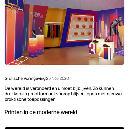
Neem contact op met een HP PrintOS-
Workflowoplossingen
expert
Duurzaamheid
Volg ons
linkedIn
facebook
twitter
youtube
Grafische Vormgeving
|
25 Nov 2020
De wereld is veranderd en u moet bijblijven. Zo kunnen
drukkers in grootformaat voorop blijven lopen met nieuwe
praktische toepassingen.
Printen in de moderne wereld