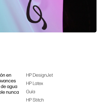
ión en
HP DesignJet
Tags
 Avances
HP Latex
e de agua
Guía
ible nunca
HP Stitch