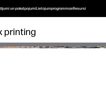
nājumi un pakalpojumi
Lietojumprogrammas
Resursi
 printing