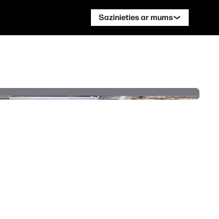
Sazinieties ar mums
Sazinieties ar HP DesignJet Eksper
Sazinieties ar HP PageWide XL Eks
Sazinieties ar HP Latex Ekspertu
Sazinieties ar HP Stitch Ekspertu
Sazinieties ar PrintOS ekspertu
Seko mums
linkedIn
faceboo
twitt