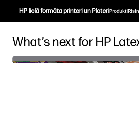
HP lielā formāta printeri un Ploteri
Produkti
Risi
What’s next for HP Latex