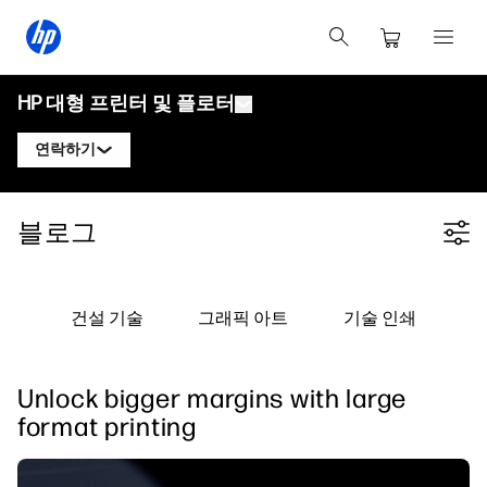
HP 대형 프린터 및 플로터
연락하기
제품
HP 디자인젯 전문가에게 문의
블로그
Filter category
솔루션 및 서비스
HP DesignJet 기술 플로터
HP 페이지와이드 XL 전문가에게 문의
응용 분야
HP Click 인쇄 솔루션
HP DesignJet 그래픽 프린터
HP 라텍스 전문가에게 문의
건설 기술
그래픽 아트
기술 인쇄
자료
HP PrintOS 프로덕션 허브
HP PageWide XL 프린터
HP 스티치 전문가에게 문의
학습 센터
HP Professional Print Service
HP Latex 프린터
Unlock bigger margins with large
블로그
PrintOS 전문가에게 문의하기
보안
HP Stitch 프린터
format printing
웨비나
팔로우하기
사용자 후기