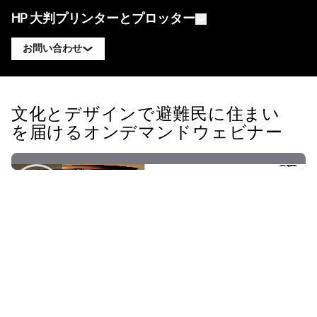
HP 大判プリンターとプロッター
お問い合わせ
製品
HP DesignJet エキスパートに連絡
文化とデザインで避難民に住まい
ソリューションとサービス
HP DesignJet テクニカルプロッター
HP PageWide XL エキスパートに連絡
を届けるオンデマンドウェビナー
アプリケーション
HP Click プリントソリューション
HP DesignJet グラフィックスプリンター
HP Latex エキスパートに連絡
リソース
HP PrintOS プロダクションハブ
HP PageWide XL プリンター
HP Stitch エキスパートに連絡
ラーニングセンター
HP Professional Print Service
HP Latex プリンター
ブログ
PrintOS エキスパートに連絡
セキュリティ
HP Stitch プリンター
ウェビナー
フォローする
お客様の声
linkedIn
facebook
twitter
youtube
ワークフローソリューション