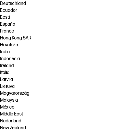
Deutschland
Ecuador
Eesti
España
France
Hong Kong SAR
Hrvatska
India
Indonesia
Ireland
Italia
Latvija
Lietuva
Magyarország
Malaysia
México
Middle East
Nederland
New Zealand