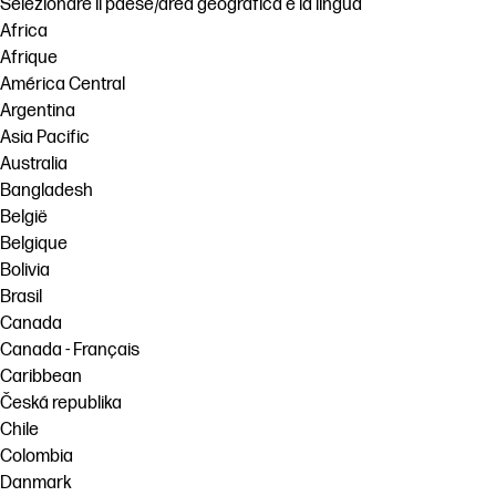
Selezionare il paese/area geografica e la lingua
Africa
Afrique
América Central
Argentina
Asia Pacific
Australia
Bangladesh
België
Belgique
Bolivia
Brasil
Canada
Canada - Français
Caribbean
Česká republika
Chile
Colombia
Danmark