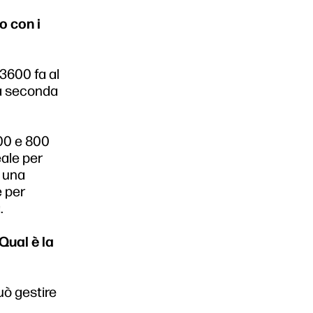
o con i
 3600 fa al
La seconda
700 e 800
eale per
a una
e per
.
Qual è la
uò gestire