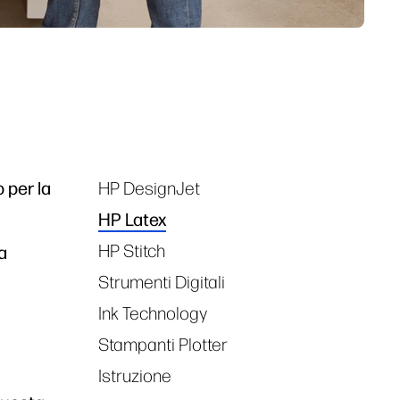
o per la
HP DesignJet
Tags
HP Latex
HP Stitch
a
Strumenti Digitali
Ink Technology
Stampanti Plotter
Istruzione