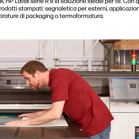
ili, HP Latex serie R è la soluzione ideale per te. Con
dotti stampati: segnaletica per esterni, applicazion
 tirature di packaging o termoformatura.