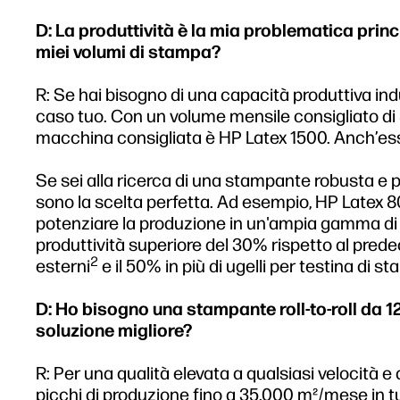
D: La produttività è la mia problematica princ
miei volumi di stampa?
R: Se hai bisogno di una capacità produttiva ind
caso tuo. Con un volume mensile consigliato di 8
macchina consigliata è HP Latex 1500. Anch’ess
Se sei alla ricerca di una stampante robusta e p
sono la scelta perfetta. Ad esempio, HP Latex 8
potenziare la produzione in un'ampia gamma di a
produttività superiore del 30% rispetto al pred
2
esterni
e il 50% in più di ugelli per testina di 
D: Ho bisogno una stampante roll-to-roll da 126
soluzione migliore?
R: Per una qualità elevata a qualsiasi velocità e 
picchi di produzione fino a 35.000 m²/mese in tut