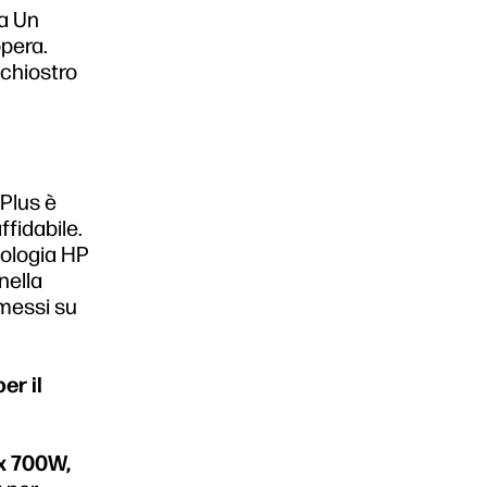
ta Un
pera.
nchiostro
 Plus è
ffidabile.
nologia HP
nella
omessi su
er il
x 700W,