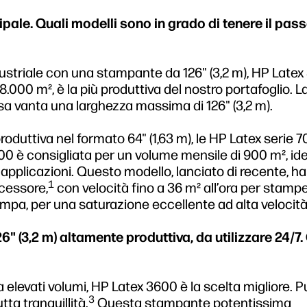
ipale. Quali modelli sono in grado di tenere il pass
ustriale con una stampante da 126" (3,2 m), HP Latex
.000 m², è la più produttiva del nostro portafoglio. 
a vanta una larghezza massima di 126" (3,2 m).
roduttiva nel formato 64" (1,63 m), le HP Latex serie 
00 è consigliata per un volume mensile di 900 m², id
pplicazioni. Questo modello, lanciato di recente, h
1
ecessore,
con velocità fino a 36 m² all’ora per stamp
stampa, per una saturazione eccellente ad alta velocità
" (3,2 m) altamente produttiva, da utilizzare 24/7. 
a elevati volumi, HP Latex 3600 è la scelta migliore. P
3
ta tranquillità.
Questa stampante potentissima