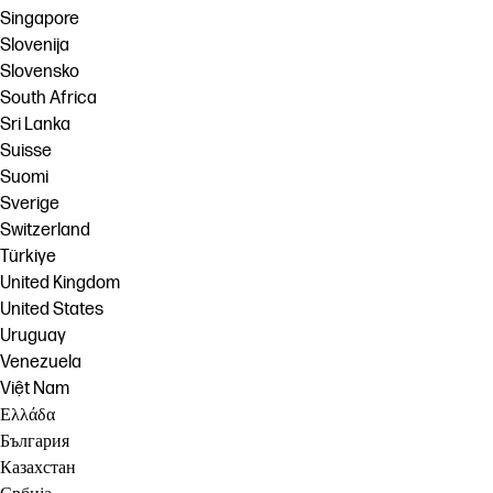
Singapore
Slovenija
Slovensko
South Africa
Sri Lanka
Suisse
Suomi
Sverige
Switzerland
Türkiye
United Kingdom
United States
Uruguay
Venezuela
Việt Nam
Ελλάδα
България
Казахстан