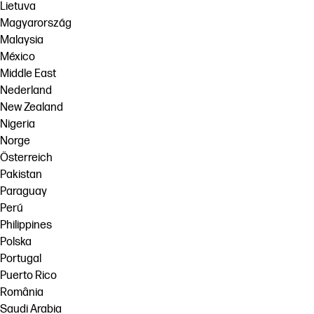
Lietuva
Magyarország
Malaysia
México
Middle East
Nederland
New Zealand
Nigeria
Norge
Österreich
Pakistan
Paraguay
Perú
Philippines
Polska
Portugal
Puerto Rico
România
Saudi Arabia