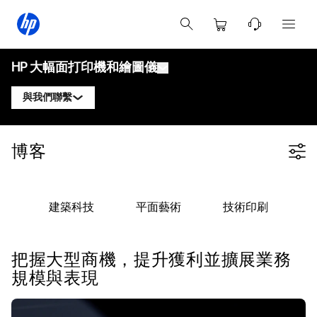
HP 大幅面打印機和繪圖儀
與我們聯繫
產品
聯繫 HP DesignJet 專家
博客
Filter category
解決方案與服務
HP DesignJet 技術繪圖儀
聯繫 HP PageWide XL 專家
應用
HP Click 打印解決方案
HP DesignJet 圖形打印機
聯繫 HP Latex 專家
建築科技
平面藝術
技術印刷
資源
HP PrintOS 生產中心
HP PageWide XL 打印機
聯繫 HP Stitch 專家
學習中心
HP Professional Print Service
HP Latex 打印機
把握大型商機，提升獲利並擴展業務
部落格
聯繫 PrintOS 專家
安全性
HP Stitch 打印機
規模與表現
網絡研討會
追蹤我們
用戶見證