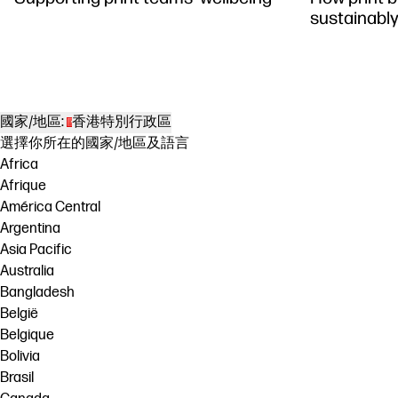
sustainabl
國家/地區:
香港特別行政區
選擇你所在的國家/地區及語言
Africa
Afrique
América Central
Argentina
Asia Pacific
Australia
Bangladesh
België
Belgique
Bolivia
Brasil