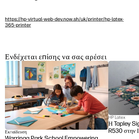
https://hp-virtual-web-dev.now.sh/uk/printer/hp-latex-
365-printer
Ενδέχεται επίσης να σας αρέσει
HP Latex
Η Tapley Si
R530 στην Ι
Εκπαίδευση
Warringa Park School Empowering