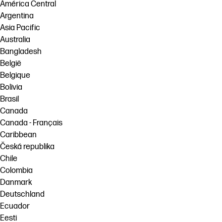
linkedIn
facebook
twitter
youtube
América Central
Argentina
Solutions de flux de travail
Asia Pacific
Dévelopement durable
Australia
Bangladesh
België
Belgique
Bolivia
Brasil
Canada
Canada - Français
Caribbean
Česká republika
Chile
Colombia
Danmark
Deutschland
Ecuador
Eesti