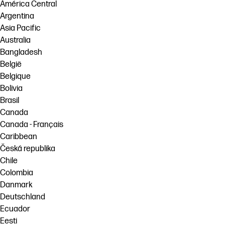
América Central
Ponte en contacto con un experto de
Argentina
Soluciones de flujo de trabajo
HP PrintOS
Asia Pacific
Sostenibilidad
Australia
Síguenos
Bangladesh
linkedIn
facebook
twitter
youtube
België
Belgique
Bolivia
Brasil
Canada
Canada - Français
Caribbean
Česká republika
Chile
Colombia
Danmark
Deutschland
Ecuador
Eesti