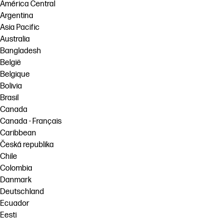
América Central
Ponte en contacto con un experto de
Argentina
Soluciones de flujo de trabajo
HP PrintOS
Asia Pacific
Sostenibilidad
Australia
Síguenos
Bangladesh
linkedIn
facebook
twitter
youtube
België
Belgique
Bolivia
Brasil
Canada
Canada - Français
Caribbean
Česká republika
Chile
Colombia
Danmark
Deutschland
Ecuador
Eesti